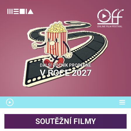
DALŠÍ ROČNÍK PROBĚHNE
V ROCE
2027
SOUTĚŽNÍ FILMY