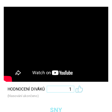
1
HODNOCENÍ DIVÁKŮ
(hlasování ukončeno)
SNY