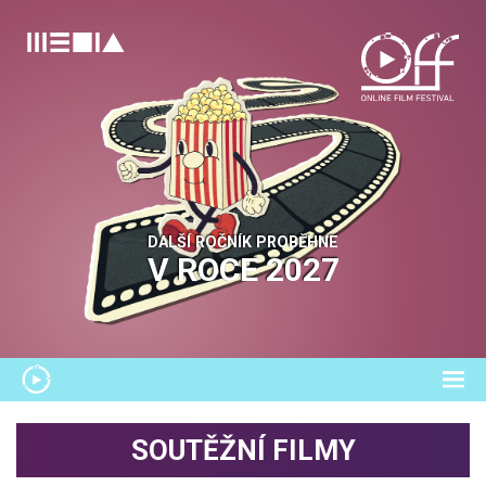
DALŠÍ ROČNÍK PROBĚHNE
V ROCE
2027
SOUTĚŽNÍ FILMY