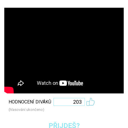
203
HODNOCENÍ DIVÁKŮ
(hlasování ukončeno)
PŘIJDEŠ?