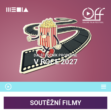
DALŠÍ ROČNÍK PROBĚHNE
V ROCE
2027
SOUTĚŽNÍ FILMY